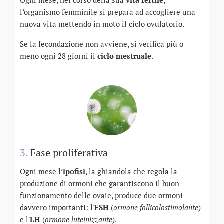
Ogni mese, nel corso della sua
vita fertile
,
l’organismo femminile si prepara ad accogliere una
nuova vita mettendo in moto il ciclo ovulatorio.
Se la fecondazione non avviene, si verifica più o
meno ogni 28 giorni il
ciclo mestruale
.
3.
Fase proliferativa
Ogni mese l’
ipofisi
, la ghiandola che regola la
produzione di ormoni che garantiscono il buon
funzionamento delle ovaie, produce due ormoni
davvero importanti: l'
FSH
(
ormone follicolostimolante
)
e l'
LH
(
ormone luteinizzante
).