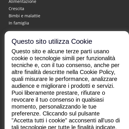
Alimentazione
Crescita
Bimbi e malattie
In famiglia
Questo sito utilizza Cookie
Questo sito e alcune terze parti usano
cookie o tecnologie simili per funzionalità
tecniche e, con il tuo consenso, anche per
altre finalità descritte nella Cookie Policy,
CHI SONO
|
CONTATTI
|
quali misurare le performance, analizzare
Condizioni di utilizzo
|
Policy Privacy
|
Advertising
audience e migliorare i prodotti e servizi.
Gestione cookie
Puoi liberamente prestare, rifiutare o
revocare il tuo consenso in qualsiasi
Paginemediche s.r.l. SB
momento, personalizzando le tue
Via San Leonardo 26, 84131 Salerno, Italia
preferenze. Cliccando sul pulsante
P.IVA: IT05418080650
"Accetta tutti i cookie" acconsenti all'uso di
redazione@paginemediche.it
tali tecnologie per tutte le finalità indicate.