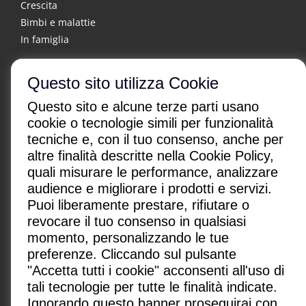
Crescita
Bimbi e malattie
In famiglia
Questo sito utilizza Cookie
Questo sito e alcune terze parti usano
cookie o tecnologie simili per funzionalità
tecniche e, con il tuo consenso, anche per
altre finalità descritte nella Cookie Policy,
CHI SONO
|
CONTATTI
|
quali misurare le performance, analizzare
Condizioni di utilizzo
|
Policy Privacy
|
Advertising
audience e migliorare i prodotti e servizi.
Gestione cookie
Puoi liberamente prestare, rifiutare o
revocare il tuo consenso in qualsiasi
Paginemediche s.r.l. SB
momento, personalizzando le tue
Via San Leonardo 26, 84131 Salerno, Italia
preferenze. Cliccando sul pulsante
P.IVA: IT05418080650
"Accetta tutti i cookie" acconsenti all'uso di
redazione@paginemediche.it
tali tecnologie per tutte le finalità indicate.
Ignorando questo banner proseguirai con