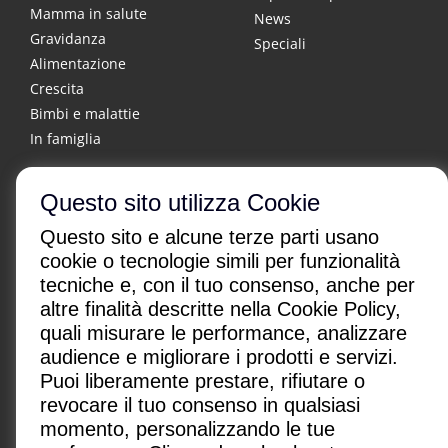
Mamma in salute
News
Gravidanza
Speciali
Alimentazione
Crescita
Bimbi e malattie
In famiglia
Questo sito utilizza Cookie
Questo sito e alcune terze parti usano
cookie o tecnologie simili per funzionalità
tecniche e, con il tuo consenso, anche per
altre finalità descritte nella Cookie Policy,
CHI SONO
|
CONTATTI
|
quali misurare le performance, analizzare
Condizioni di utilizzo
|
Policy Privacy
|
Advertising
audience e migliorare i prodotti e servizi.
Gestione cookie
Puoi liberamente prestare, rifiutare o
revocare il tuo consenso in qualsiasi
Paginemediche s.r.l. SB
momento, personalizzando le tue
Via San Leonardo 26, 84131 Salerno, Italia