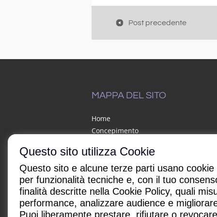
Post precedente
MAPPA DEL SITO
Home
Concepimento
Mamma in salute
Questo sito utilizza Cookie
Gravidanza
Alimentazione
Questo sito e alcune terze parti usano cookie o
Crescita
per funzionalità tecniche e, con il tuo consens
finalità descritte nella Cookie Policy, quali mis
Bimbi e malattie
performance, analizzare audience e migliorare i
In famiglia
Puoi liberamente prestare, rifiutare o revocare