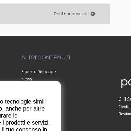
Post successivo
ALTRI CONTENUTI
Esperto Risponde
News
Speciali
CHI 
 tecnologie simili
Condizio
o, anche per altre
Gestion
urare le
 prodotti e servizi.
 il tuo consenso in