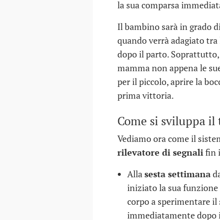
la sua comparsa immediat
Il bambino sarà in grado d
quando verrà adagiato tra
dopo il parto. Soprattutto, 
mamma non appena le sue g
per il piccolo, aprire la bo
prima vittoria.
Come si sviluppa il 
Vediamo ora come il sistem
rilevatore di segnali
fin 
Alla
sesta settimana
da
COME SCEGLIERE 
iniziato la sua funzione
NIDO
corpo a sperimentare il 
30 DIC 2016
immediatamente dopo i