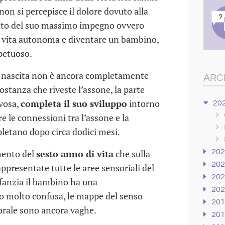
non si percepisce il dolore dovuto alla
to del suo massimo impegno ovvero
 vita autonoma e diventare un bambino,
petuoso.
 nascita non è ancora completamente
ARC
sostanza che riveste l’assone, la parte
rvosa,
completa il suo sviluppo
intorno
20
e le connessioni tra l’assone e la
pletano dopo circa dodici mesi.
mento del
sesto anno di vita
che sulla
20
20
ppresentate tutte le aree sensoriali del
20
nfanzia il bambino ha una
20
o molto confusa, le mappe del senso
20
ebrale sono ancora vaghe.
20