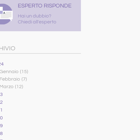
ESPERTO RISPONDE
Hai un dubbio?
Chiedi all'esperto
HIVIO
24
Gennaio
(15)
Febbraio
(7)
Marzo
(12)
23
22
21
20
19
18