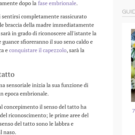
amente dopo la
fase embrionale
.
GUI
i sentirsi completamente rassicurato
 le braccia della madre immediatamente
sarà in grado di riconoscere all'istante la
uance sfioreranno il suo seno caldo e
cca e
conquistare il capezzolo
, sarà la
tatto
a sensoriale inizia la sua funzione di
in epoca embrionale.
l concepimento il senso del tatto ha
L'ASILO
I LUOGHI SPORCHI PER I
7
 del riconoscimento; le prime aree del
BAMBINI
senso del tatto sono le labbra e
07 GIU 2016
l naso.