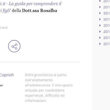
20
.it - La guida per comprendere il
20
 figli
'
della
Dott.ssa Rosalba
20
20
20
3 anni
20
20
20
Dalla gravidanza al parto,
apriati
dall'allattamento
all'adolescenza: il mio spazio
er
virtuale per condividere
esperienze, difficoltà ed
informazioni.