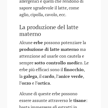
allergenici e quelli che rendono di
sapore sgradevole il latte, come
aglio, cipolla, cavolo, ecc.
La produzione del latte
materno
Alcune
erbe
possono potenziare la
produzione di latte materno
ma
attenzione ad usarle con cautela e
sempre
sotto controllo medic
o. Le
erbe più efficaci sono il
finocchio
,
la
galega
, il
cardo
, l’
anice verde
,
l’
orzo
e l’
ortica
.
Alcune di queste erbe possono
essere assunte attraverso le
tisane
:
basta immergere gli estratti in