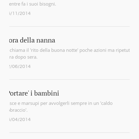
mentre fa i suoi bisogni.
06/11/2014
L'ora della nanna
Si chiama il 'rito della buona notte' poche azioni ma ripetute
sera dopo sera.
12/06/2014
'Portare' i bambini
Fasce e marsupi per avvolgerli sempre in un 'caldo
abbraccio'.
16/04/2014