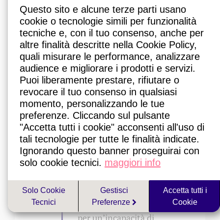
Questo sito e alcune terze parti usano
insegna l’esperienza americana. In
cookie o tecnologie simili per funzionalità
quel Paese il diabete tipo 2 è un
tecniche e, con il tuo consenso, anche per
problema talmente importante da
altre finalità descritte nella Cookie Policy,
avere reso necessario il tentativo di
quali misurare le performance, analizzare
codificare il trattamento di questi
audience e migliorare i prodotti e servizi.
Puoi liberamente prestare, rifiutare o
bambini redigendo una apposita
revocare il tuo consenso in qualsiasi
linea guida.
momento, personalizzando le tue
preferenze. Cliccando sul pulsante
Ora, questo può essere
"Accetta tutti i cookie" acconsenti all'uso di
visto come un doveroso
tali tecnologie per tutte le finalità indicate.
atto da parte della classe
Ignorando questo banner proseguirai con
medica e dei medici
solo cookie tecnici.
maggiori info
specialisti, in particolare.
In realtà è un’amara
Solo Cookie
Gestisci
Accetta tutti i
Tecnici
Preferenze
Cookie
sconfitta. Vuol dire che
per un’incapacità di