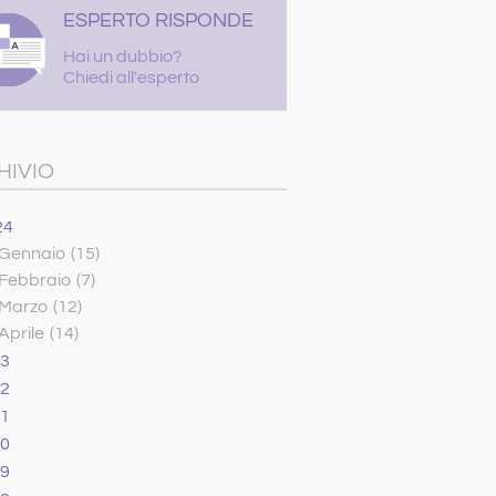
ESPERTO RISPONDE
Hai un dubbio?
Chiedi all'esperto
HIVIO
24
Gennaio
(15)
Febbraio
(7)
Marzo
(12)
Aprile
(14)
23
22
21
20
19