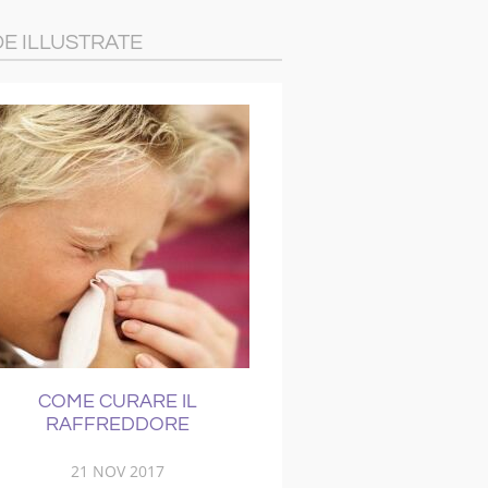
DE ILLUSTRATE
COME CURARE IL
COME TOGLIERE I
RAFFREDDORE
21 NOV 2017
15 MAR 201