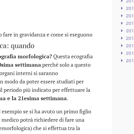
20
20
20
20
20
o fare in gravidanza e come si eseguono
20
ica: quando
20
20
cografia morfologica?
Questa ecografia
20
0sima settimana
perché solo a questo
 organi interni si saranno
n modo da poter essere studiati per
l periodo più indicato per effettuare la
ma e la 21esima settimana
.
d esempio se si ha avuto un primo figlio
 medico potrà richiedere di fare una
emorfologica) che si effettua tra la