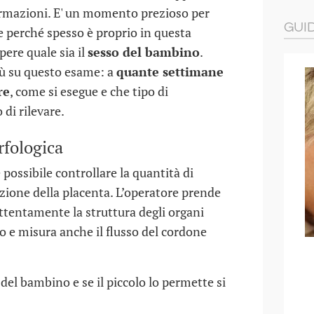
ormazioni. E' un momento prezioso per
GUI
perché spesso è proprio in questa
pere quale sia il
sesso del bambino
.
iù su questo esame: a
quante settimane
re
, come si esegue e che tipo di
 di rilevare.
rfologica
possibile controllare la quantità di
izione della placenta. L’operatore prende
attentamente la struttura degli organi
tro e misura anche il flusso del cordone
 PER I
7 IDEE PER MERENDE SANE,
SFIZIOSE E CREATIVE
 del bambino e se il piccolo lo permette si
27 FEB 2024