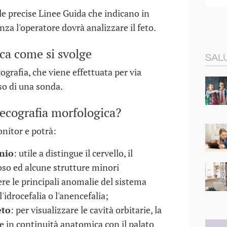
lle precise Linee Guida che indicano in
za l'operatore dovrà analizzare il feto.
ca come si svolge
SALU
ografia, che viene effettuata per via
so di una sonda.
'ecografia morfologica?
onitor e potrà:
nio
: utile a distingue il cervello, il
lloso ed alcune strutture minori
re le principali anomalie del sistema
'idrocefalia o l'anencefalia;
eto
: per visualizzare le cavità orbitarie, la
re in continuità anatomica con il palato