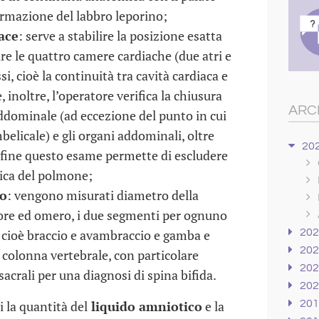
ormazione del labbro leporino;
ace
: serve a stabilire la posizione esatta
are le quattro camere cardiache (due atri e
ssi, cioè la continuità tra cavità cardiaca e
 inoltre, l’operatore verifica la chiusura
ARC
ddominale (ad eccezione del punto in cui
belicale) e gli organi addominali, oltre
20
 Infine questo esame permette di escludere
ica del polmone;
ro
: vengono misurati diametro della
ore ed omero, i due segmenti per ognuno
), cioè braccio e avambraccio e gamba e
20
20
a colonna vertebrale, con particolare
20
acrali per una diagnosi di spina bifida.
20
 la quantità del
liquido amniotico
e la
20