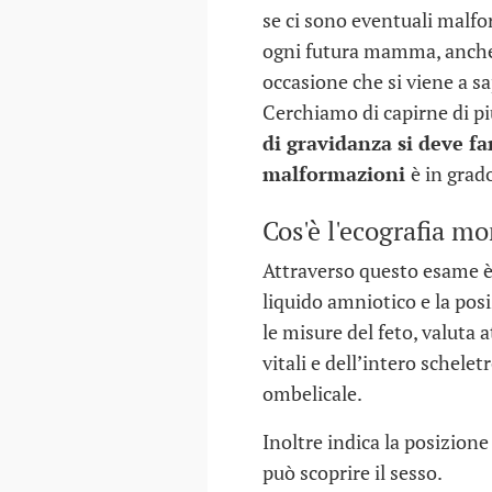
se ci sono eventuali malf
ogni futura mamma, anche 
occasione che si viene a sa
Cerchiamo di capirne di p
di gravidanza si deve fa
malformazioni
è in grado
Cos'è l'ecografia mo
Attraverso questo esame è 
liquido amniotico e la pos
le misure del feto, valuta 
vitali e dell’intero schele
ombelicale.
COME SCEGLIERE L'ASILO
I LUOGHI SPORCHI
NIDO
BAMBINI
Inoltre indica la posizione
può scoprire il sesso.
30 DIC 2016
07 GIU 2016