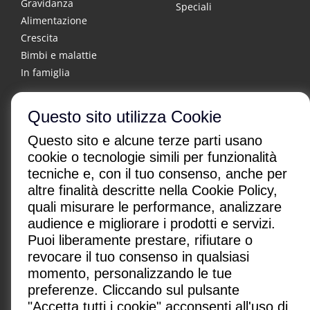
Gravidanza
Speciali
Alimentazione
Crescita
Bimbi e malattie
In famiglia
Questo sito utilizza Cookie
Questo sito e alcune terze parti usano
cookie o tecnologie simili per funzionalità
tecniche e, con il tuo consenso, anche per
altre finalità descritte nella Cookie Policy,
CHI SONO
|
CONTATTI
|
quali misurare le performance, analizzare
Condizioni di utilizzo
|
Policy Privacy
|
Advertising
audience e migliorare i prodotti e servizi.
Gestione cookie
Puoi liberamente prestare, rifiutare o
revocare il tuo consenso in qualsiasi
Paginemediche s.r.l. SB
momento, personalizzando le tue
Via San Leonardo 26, 84131 Salerno, Italia
preferenze. Cliccando sul pulsante
P.IVA: IT05418080650
"Accetta tutti i cookie" acconsenti all'uso di