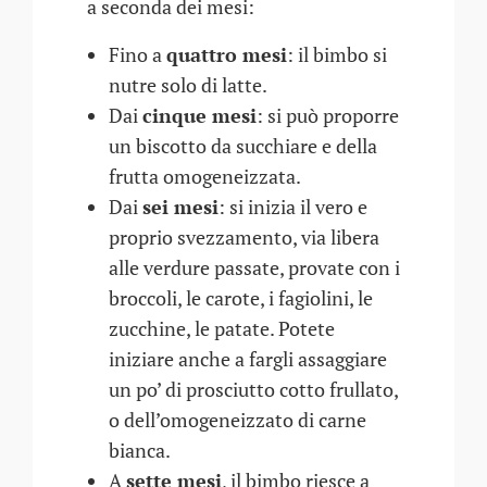
a seconda dei mesi:
Fino a
quattro mesi
: il bimbo si
nutre solo di latte.
Dai
cinque mesi
: si può proporre
un biscotto da succhiare e della
frutta omogeneizzata.
Dai
sei mesi
: si inizia il vero e
proprio svezzamento, via libera
alle verdure passate, provate con i
broccoli, le carote, i fagiolini, le
zucchine, le patate. Potete
iniziare anche a fargli assaggiare
un po’ di prosciutto cotto frullato,
o dell’omogeneizzato di carne
bianca.
A
sette mesi
, il bimbo riesce a