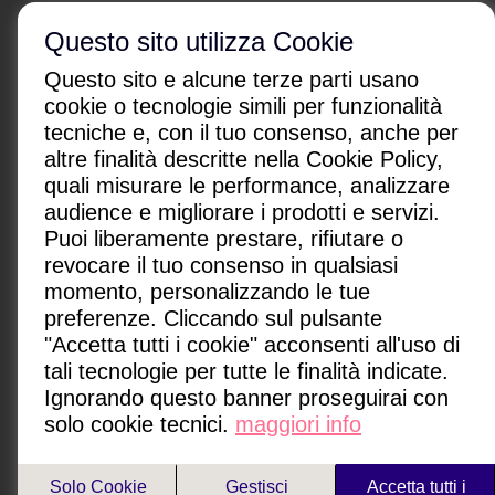
Questo sito utilizza Cookie
Questo sito e alcune terze parti usano
cookie o tecnologie simili per funzionalità
tecniche e, con il tuo consenso, anche per
altre finalità descritte nella Cookie Policy,
CHI SONO
|
CONTATTI
|
quali misurare le performance, analizzare
Condizioni di utilizzo
|
Policy Privacy
|
Advertising
audience e migliorare i prodotti e servizi.
Gestione cookie
Puoi liberamente prestare, rifiutare o
revocare il tuo consenso in qualsiasi
Paginemediche s.r.l. SB
momento, personalizzando le tue
Via San Leonardo 26, 84131 Salerno, Italia
preferenze. Cliccando sul pulsante
P.IVA: IT05418080650
"Accetta tutti i cookie" acconsenti all'uso di
redazione@paginemediche.it
tali tecnologie per tutte le finalità indicate.
Ignorando questo banner proseguirai con
solo cookie tecnici.
maggiori info
Paginemamma è un sito network di
Solo Cookie
Gestisci
Accetta tutti i