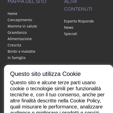
MAPPA DEL SITO
ALTRI
CONTENUTI
Home
Concepimento
Esperto Risponde
Mamma in salute
News
Gravidanza
Speciali
Alimentazione
Crescita
Bimbi e malattie
In famiglia
Questo sito utilizza Cookie
Questo sito e alcune terze parti usano
cookie o tecnologie simili per funzionalità
tecniche e, con il tuo consenso, anche per
altre finalità descritte nella Cookie Policy,
CHI SONO
|
CONTATTI
|
quali misurare le performance, analizzare
Condizioni di utilizzo
|
Policy Privacy
|
Advertising
audience e migliorare i prodotti e servizi.