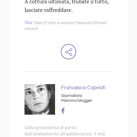
A cottura ultimata, frullate il tutto,
lasciate raffreddare.
Dieta
Frutta e verdura
Merenda
Rimedi
naturali
Francesca Capriati
Giornalista
Mamma blogger
Dalla gravidanza al parto,
dall'allattamento all'adolescenza: il mio