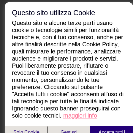
Questo sito utilizza Cookie
Questo sito e alcune terze parti usano
cookie o tecnologie simili per funzionalità
tecniche e, con il tuo consenso, anche per
altre finalità descritte nella Cookie Policy,
CHI SONO
|
CONTATTI
|
quali misurare le performance, analizzare
Condizioni di utilizzo
|
Policy Privacy
|
Advertising
audience e migliorare i prodotti e servizi.
Gestione cookie
Puoi liberamente prestare, rifiutare o
revocare il tuo consenso in qualsiasi
Paginemediche s.r.l. SB
momento, personalizzando le tue
Via San Leonardo 26, 84131 Salerno, Italia
preferenze. Cliccando sul pulsante
P.IVA: IT05418080650
"Accetta tutti i cookie" acconsenti all'uso di
redazione@paginemediche.it
tali tecnologie per tutte le finalità indicate.
Ignorando questo banner proseguirai con
solo cookie tecnici.
maggiori info
Paginemamma è un sito network di
Solo Cookie
Gestisci
Accetta tutti i