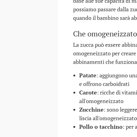
base alle sue capacità di 
possiamo passare dalla zucc
quando il bambino sarà ab
Che omogeneizzato 
La zucca può essere abbina
omogeneizzato per creare p
abbinamenti che funzion
Patate
: aggiungono un
e offrono carboidrati
Carote
: ricche di vita
all'omogeneizzato
Zucchine
: sono legger
liscia all'omogeneizzato
Pollo o tacchino
: per