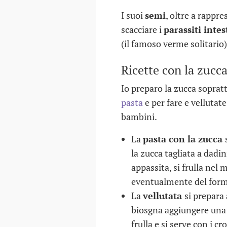
I suoi
semi
, oltre a rappr
scacciare i
parassiti intes
(il famoso verme solitario)
Ricette con la zucc
Io preparo la zucca soprat
pasta
e per fare e vellutat
bambini.
La
pasta con la zucca
la zucca tagliata a dadi
appassita, si frulla nel
eventualmente del forma
La
vellutata
si prepara
biosgna aggiungere una p
frulla e si serve con i cr