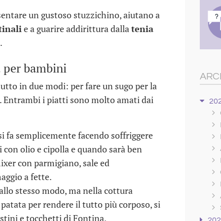
esentare un gustoso stuzzichino, aiutano a
tinali
e a guarire addirittura dalla
tenia
.
a per bambini
ARC
tutto in due modi: per fare un sugo per la
e. Entrambi i piatti sono molto amati dai
20
si fa semplicemente facendo soffriggere
ni con olio e cipolla e quando sarà ben
 mixer con parmigiano, sale ed
ggio a fette.
 allo stesso modo, ma nella cottura
atata per rendere il tutto più corposo, si
ostini e tocchetti di Fontina.
20