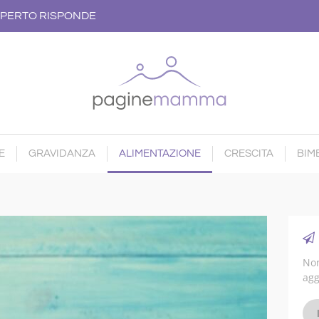
PERTO RISPONDE
E
GRAVIDANZA
ALIMENTAZIONE
CRESCITA
BIMB
Non
agg