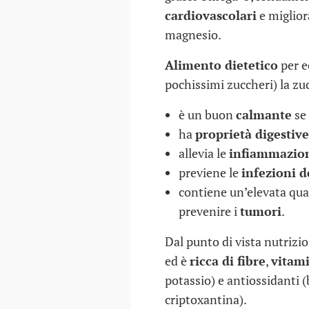
cardiovascolari
e migliora
magnesio.
Alimento dietetico
per e
pochissimi zuccheri) la z
è un buon
calmante
se 
ha
proprietà digestive
allevia le
infiammazion
previene le
infezioni d
contiene un’elevata qua
prevenire i
tumori
.
Dal punto di vista nutrizi
ed è
ricca di fibre
,
vitam
potassio) e antiossidanti 
criptoxantina).