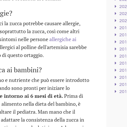
20
rgie?
20
20
i la zucca potrebbe causare allergie,
20
 soprattutto la zucca, così come altri
20
 sintomi nelle persone
allergiche ai
20
llergici al polline dell'artemisia sarebbe
20
 di questo ortaggio.
20
20
ca ai bambini?
20
20
no e nutriente che può essere introdotto
20
ando sono pronti per iniziare lo
20
 intorno ai 6 mesi di età.
Prima di
 alimento nella dieta del bambino, è
ltare il pediatra. Man mano che il
dattare la consistenza della zucca in