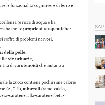
re le funzionalità cognitive, e di ferro e
ccellenza (è ricca di acqua e ha
SALU
ucca ha molte
proprietà terapeutiche
:
si soffre di problemi nervosi,
,
i della pelle
,
elle vie urinarie
,
ntità di
carotenoidi
che aiutano a
onale la zucca contiene pochissime calorie
ine
(A, C, E),
minerali
(rame, calcio,
(beta-carotene, alfa-carotene, beta-