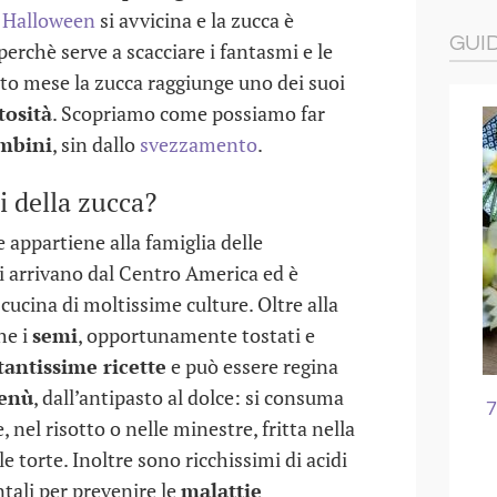
é
Halloween
si avvicina e la zucca è
GUI
perchè serve a scacciare i fantasmi e le
sto mese la zucca raggiunge uno dei suoi
tosità
. Scopriamo come possiamo far
mbini
, sin dallo
svezzamento
.
i della zucca?
 appartiene alla famiglia delle
ni arrivano dal Centro America ed è
cina di moltissime culture. Oltre alla
he i
semi
, opportunamente tostati e
tantissime ricette
e può essere regina
menù
, dall’antipasto al dolce: si consuma
SPORCHI PER I
7 IDEE PER MERENDE SANE,
, nel risotto o nelle minestre, fritta nella
AMBINI
SFIZIOSE E CREATIVE
e torte. Inoltre sono ricchissimi di acidi
GIU 2016
27 FEB 2024
ali per prevenire le
malattie