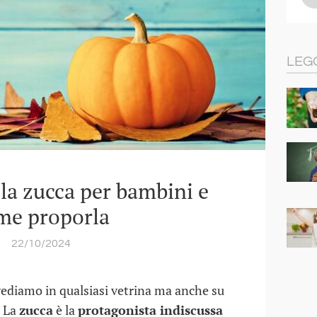
LEG
la zucca per bambini e
me proporla
22/10/2024
 vediamo in qualsiasi vetrina ma anche su
. La
zucca
è la
protagonista indiscussa