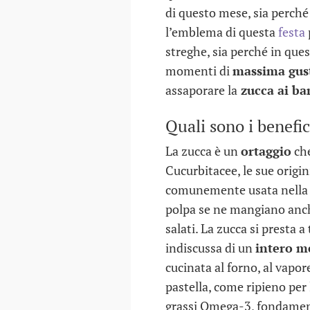
di questo mese, sia perch
l’emblema di questa
festa
streghe, sia perché in que
momenti di
massima gus
assaporare la
zucca ai ba
Quali sono i benefic
La zucca è un
ortaggio
che
Cucurbitacee, le sue origi
comunemente usata nella cu
polpa se ne mangiano anc
salati. La zucca si presta a
indiscussa di un
intero 
COME SCEGLIERE L'ASILO
I LUOGHI 
cucinata al forno, al vapore
NIDO
B
pastella, come ripieno per l
30 DIC 2016
07 
grassi Omega-3, fondament