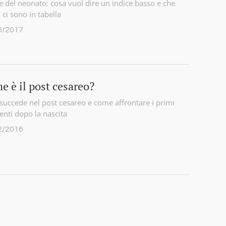
he del neonato: cosa vuol dire un indice basso e che
i ci sono in tabella
6/2017
e è il post cesareo?
succede nel post cesareo e come affrontare i primi
ti dopo la nascita
2/2016