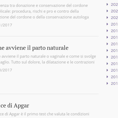
20
renza tra donazione e conservazione del cordone
icale: procedura, rischi e pro e contro della
20
ione del cordone o della conservazione autologa
20
20
1/2017
20
20
20
e avviene il parto naturale
20
avviene il parto naturale o vaginale e come si svolge
20
avaglio. Tutto sul dolore, la dilatazione e le contrazioni
20
0/2017
20
20
20
ice di Apgar
ice di Apgar è il primo test che valuta le condizioni