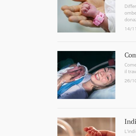
Diffe
ombel
donaz
14/1
Com
Come 
il tr
26/1
Ind
L'ind