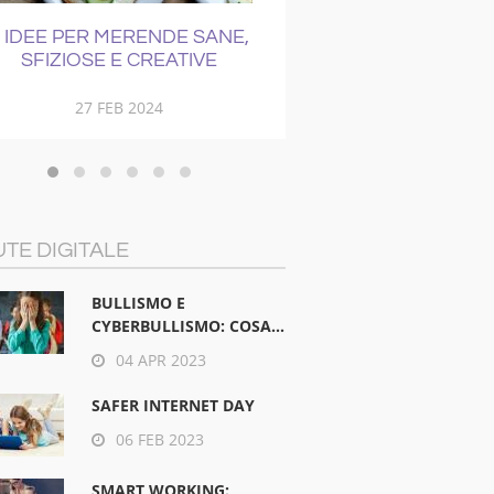
 IDEE PER MERENDE SANE,
COME CURAR
SFIZIOSE E CREATIVE
RAFFREDD
27 FEB 2024
21 NOV 201
TE DIGITALE
BULLISMO E
CYBERBULLISMO: COSA...
04 APR 2023
SAFER INTERNET DAY
06 FEB 2023
SMART WORKING: