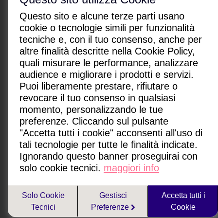
Questo sito e alcune terze parti usano
cookie o tecnologie simili per funzionalità
tecniche e, con il tuo consenso, anche per
altre finalità descritte nella Cookie Policy,
CHI SONO
|
CONTATTI
|
quali misurare le performance, analizzare
Condizioni di utilizzo
|
Policy Privacy
|
Advertising
audience e migliorare i prodotti e servizi.
Gestione cookie
Puoi liberamente prestare, rifiutare o
revocare il tuo consenso in qualsiasi
Paginemediche s.r.l. SB
momento, personalizzando le tue
Via San Leonardo 26, 84131 Salerno, Italia
preferenze. Cliccando sul pulsante
P.IVA: IT05418080650
"Accetta tutti i cookie" acconsenti all'uso di
redazione@paginemediche.it
tali tecnologie per tutte le finalità indicate.
Ignorando questo banner proseguirai con
solo cookie tecnici.
maggiori info
Paginemamma è un sito network di
Solo Cookie
Gestisci
Accetta tutti i
Tecnici
Preferenze
Cookie