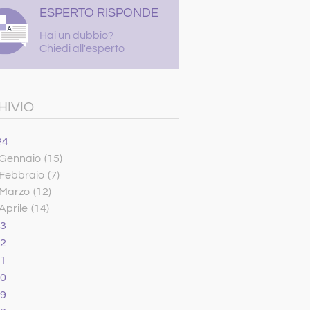
ESPERTO RISPONDE
Hai un dubbio?
Chiedi all'esperto
HIVIO
24
Gennaio
(15)
Febbraio
(7)
Marzo
(12)
Aprile
(14)
23
22
21
20
19