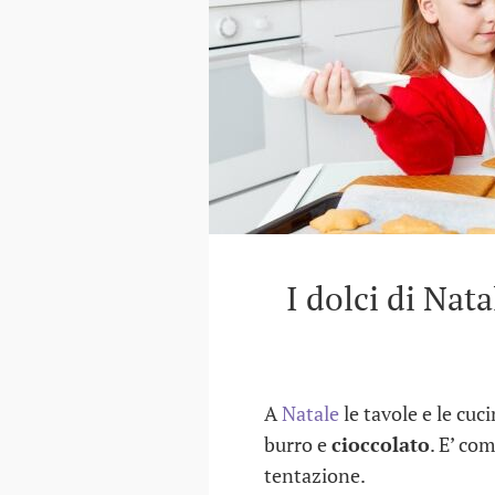
I dolci di Nat
A
Natale
le tavole e le cuc
burro e
cioccolato
. E’ co
tentazione.