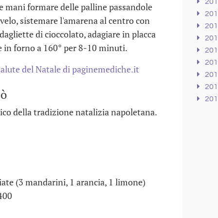
20
lle mani formare delle palline passandole
20
velo, sistemare l'amarena al centro con
20
dagliette di cioccolato, adagiare in placca
20
e in forno a 160° per 8-10 minuti.
20
20
 salute del Natale di paginemediche.it
20
20
cò
20
pico della tradizione natalizia napoletana.
ate (3 mandarini, 1 arancia, 1 limone)
 400