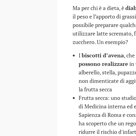
Ma per chi è a dieta, è
dia
il peso e l’apporto di gras
possibile preparare qualc
utilizzare latte scremato, 
zucchero. Un esempio?
I
biscotti d’avena
, che
possono realizzare
in 
alberello, stella, pupazz
non dimenticate di aggi
la frutta secca
Frutta secca: uno studi
di Medicina interna ed e
COME SCEGLIERE 
Sapienza di Roma e consu
NIDO
ha scoperto che un rego
ridurre il rischio d'inf
30 DIC 2016