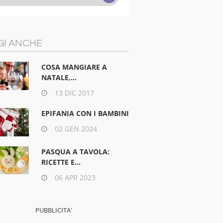
GI ANCHE
COSA MANGIARE A
NATALE,...
13 DIC 2017
EPIFANIA CON I BAMBINI
02 GEN 2024
PASQUA A TAVOLA:
RICETTE E...
06 APR 2023