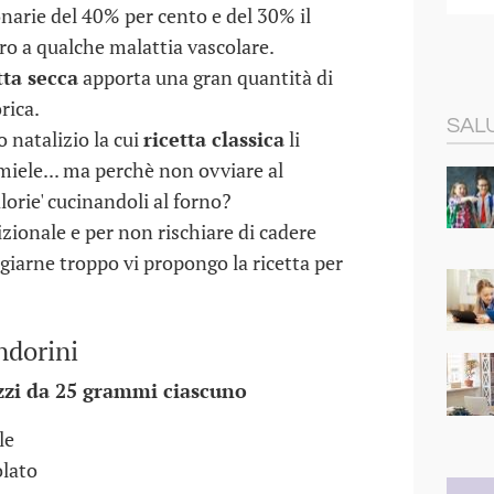
narie del 40% per cento e del 30% il
ro a qualche malattia vascolare.
tta secca
apporta una gran quantità di
rica.
SALU
co natalizio la cui
ricetta classica
li
 miele... ma perchè non ovviare al
orie' cucinandoli al forno?
dizionale e per non rischiare di cadere
giarne troppo vi propongo la ricetta per
ndorini
ezzi da 25 grammi ciascuno
le
olato