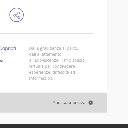
Dalla gravidanza al parto,
apriati
dall'allattamento
all'adolescenza: il mio spazio
er
virtuale per condividere
esperienze, difficoltà ed
informazioni.
Post successivo