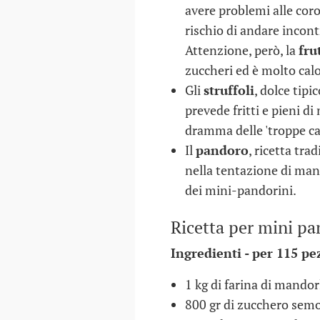
avere problemi alle coro
rischio di andare incont
Attenzione, però, la
fru
zuccheri ed è molto calo
Gli
struffoli
, dolce tipi
prevede fritti e pieni di
dramma delle 'troppe cal
Il
pandoro
, ricetta tra
nella tentazione di man
dei mini-pandorini.
Ricetta per mini pa
Ingredienti - per 115 p
1 kg di farina di mandor
800 gr di zucchero sem