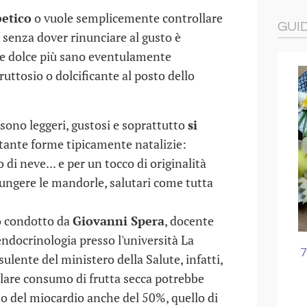
betico
o vuole semplicemente controllare
GUI
si senza dover rinunciare al gusto è
he dolce più sano eventulamente
fruttosio o dolcificante al posto dello
 sono leggeri, gustosi e soprattutto
si
tante forme tipicamente natalizie:
o di neve... e per un tocco di originalità
ungere le mandorle, salutari come tutta
o condotto da
Giovanni Spera
, docente
ndocrinologia presso l'università La
L'ASILO
I LUOGHI SPORCHI PER I
7
lente del ministero della Salute, infatti,
BAMBINI
lare consumo di frutta secca potrebbe
arto del miocardio anche del 50%, quello di
07 GIU 2016