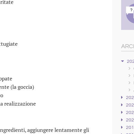
ritate
ttugiate
ARC
20
ppate
ente (la goccia)
co
20
la realizzazione
20
20
20
20
 ingredienti, aggiungere lentamente gli