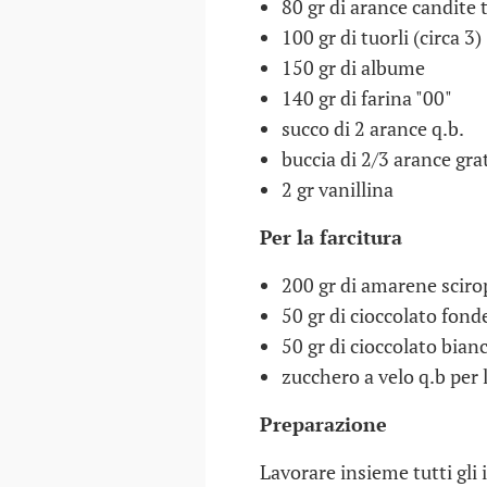
80 gr di arance candite t
100 gr di tuorli (circa 3)
150 gr di albume
140 gr di farina "00"
succo di 2 arance q.b.
buccia di 2/3 arance gra
2 gr vanillina
Per la farcitura
200 gr di amarene sciro
50 gr di cioccolato fond
50 gr di cioccolato bian
zucchero a velo q.b per 
Preparazione
Lavorare insieme tutti gli