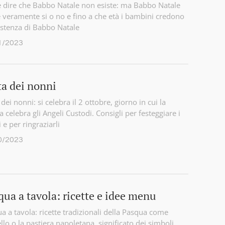
dire che Babbo Natale non esiste: ma Babbo Natale
e veramente si o no e fino a che età i bambini credono
sistenza di Babbo Natale
1/2023
ta dei nonni
 dei nonni: si celebra il 2 ottobre, giorno in cui la
a celebra gli Angeli Custodi. Consigli per festeggiare i
 e per ringraziarli
0/2023
qua a tavola: ricette e idee menu
a a tavola: ricette tradizionali della Pasqua come
ello o la pastiera napoletana, significato dei simboli