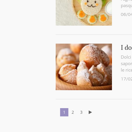
pasqu
06/0
I do
Dolci
sapor
le ri
17/0
1
2
3