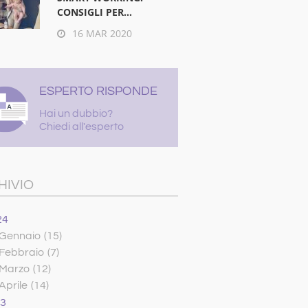
CONSIGLI PER...
16 MAR 2020
ESPERTO RISPONDE
Hai un dubbio?
Chiedi all'esperto
HIVIO
24
Gennaio
(15)
Febbraio
(7)
Marzo
(12)
Aprile
(14)
23