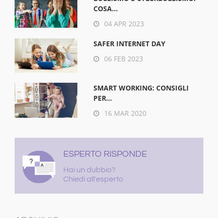
COSA...
04 APR 2023
SAFER INTERNET DAY
06 FEB 2023
SMART WORKING: CONSIGLI
PER...
16 MAR 2020
ESPERTO RISPONDE
Hai un dubbio?
Chiedi all'esperto