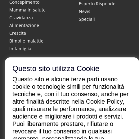
Concepimento
Esperto Risponde
Mamma in salute
News
Gravidanza
Speciali
Alimentazione
Crescita
Bimbi e malattie
In famiglia
Questo sito utilizza Cookie
Questo sito e alcune terze parti usano
cookie o tecnologie simili per funzionalità
tecniche e, con il tuo consenso, anche per
altre finalità descritte nella Cookie Policy,
CHI SONO
|
CONTATTI
|
quali misurare le performance, analizzare
Condizioni di utilizzo
|
Policy Privacy
|
Advertising
audience e migliorare i prodotti e servizi.
Gestione cookie
Puoi liberamente prestare, rifiutare o
revocare il tuo consenso in qualsiasi
Paginemediche s.r.l. SB
momento, personalizzando le tue