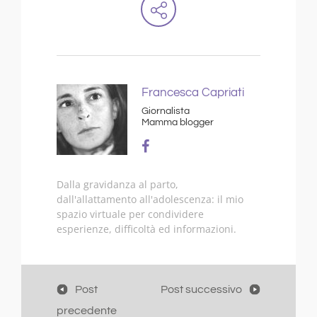
Francesca Capriati
Giornalista
Mamma blogger
Dalla gravidanza al parto,
dall'allattamento all'adolescenza: il mio
spazio virtuale per condividere
esperienze, difficoltà ed informazioni.
Post
Post successivo
precedente