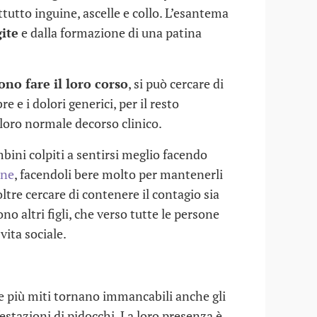
tutto inguine, ascelle e collo. L’esantema
gite
e dalla formazione di una patina
ono fare il loro corso
, si può cercare di
re e i dolori generici, per il resto
 loro normale decorso clinico.
mbini colpiti a sentirsi meglio facendo
one
, facendoli bere molto per mantenerli
ltre cercare di contenere il contagio sia
ono altri figli, che verso tutte le persone
 vita sociale.
e più miti tornano immancabili anche gli
nfestazioni di pidocchi. La loro presenza è