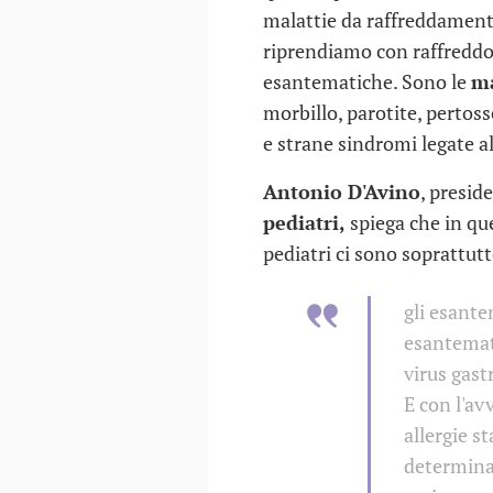
malattie da raffreddament
riprendiamo con raffreddor
esantematiche. Sono le
ma
morbillo, parotite, pertoss
e strane sindromi legate a
Antonio D'Avino
, presid
pediatri,
spiega che in que
pediatri ci sono soprattut
gli esante
esantemat
virus gast
E con l'av
COME SCEGLIERE L'ASILO
allergie s
NIDO
determinat