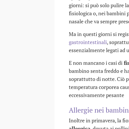
giorni: si può solo pulire 
fisiologica o, nei bambini
nasale che va sempre presc
Ma in questi giorni si regi
gastrointestinali
, soprattu
essenzialmente legati ad u
E non mancano i casi di
fi
bambino senta freddo e han
soprattutto di notte. Ciò
temperatura corporea caus
eccessivamente pesante
Allergie nei bambin
Inoltre in primavera, la fi
allergica
, dovuta ai pollin