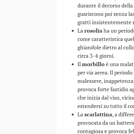
durante il decorso della
guariscono poi senza las
gratti insistentemente 
La
rosolia
ha un periodo
come caratteristica quel
ghiandole dietro al col
circa 3-4 giorni.
Il
morbillo
è una malatt
per via aerea. Il period
malessere, inappetenza,
provoca forte fastidio a
che inizia dal viso, vicin
estendersi su tutto il c
La
scarlattina
, a diffe
provocata da un batteri
contagiosa e provoca fe