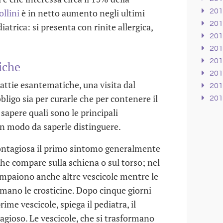
20
ollini
è in netto aumento negli ultimi
20
atrica: si presenta con rinite allergica,
20
20
20
iche
20
attie esantematiche, una visita dal
20
bligo sia per curarle che per contenere il
20
sapere quali sono le principali
in modo da saperle distinguere.
ontagiosa il primo sintomo generalmente
che compare sulla schiena o sul torso; nel
compaiono anche altre vescicole mentre le
rmano le crosticine. Dopo cinque giorni
ime vescicole, spiega il pediatra, il
gioso. Le vescicole, che si trasformano