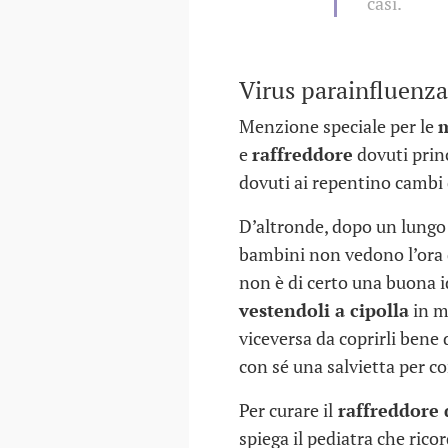
30 DIC 2016
casi.
Virus parainfluenza
Menzione speciale per le
m
e
raffreddore
dovuti prin
dovuti ai repentino cambi 
D’altronde, dopo un lungo 
bambini non vedono l’ora
non è di certo una buona i
vestendoli a cipolla
in m
viceversa da coprirli bene 
con sé una salvietta per co
Per curare il
raffreddore 
spiega il pediatra che rico