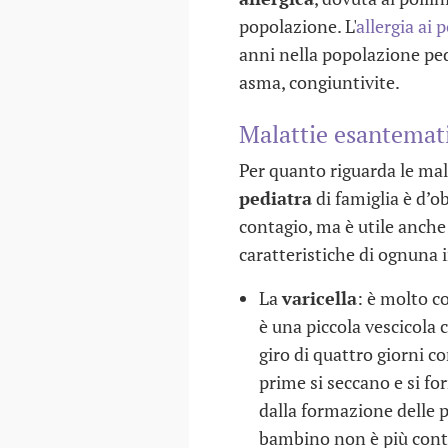
popolazione. L'
allergia ai p
anni nella popolazione pedi
asma, congiuntivite.
Malattie esantemat
Per quanto riguarda le mal
pediatra
di famiglia è d’ob
contagio, ma è utile anche 
caratteristiche di ognuna 
La
varicella
: è molto c
è una piccola vescicola 
giro di quattro giorni 
prime si seccano e si fo
dalla formazione delle pr
bambino non è più conta