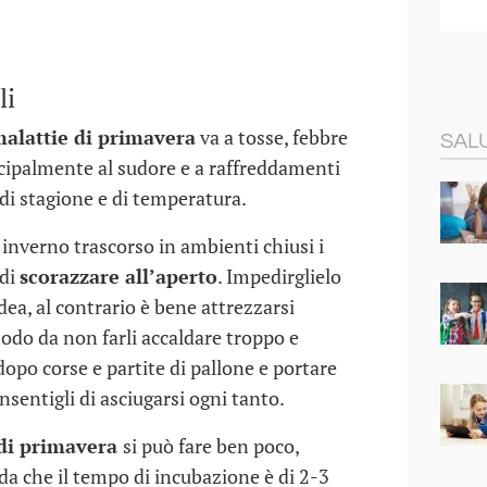
07 GIU 2016
27
li
alattie di primavera
va a tosse, febbre
SALU
cipalmente al sudore e a raffreddamenti
di stagione e di temperatura.
inverno trascorso in ambienti chiusi i
 di
scorazzare all’aperto
. Impedirglielo
dea, al contrario è bene attrezzarsi
odo da non farli accaldare troppo e
dopo corse e partite di pallone e portare
nsentigli di asciugarsi ogni tanto.
di primavera
si può fare ben poco,
rda che il tempo di incubazione è di 2-3