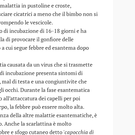
 malattia in pustoline e croste,
ciare cicatrici a meno che il bimbo non si
rompendo le vescicole.
 di incubazione di 16-18 giorni e ha
la di provocare il gonfiore delle
lo a cui segue febbre ed esantema dopo
ia causata da un virus che si trasmette
o di incubazione presenta sintomi di
 mal di testa e una congiuntivite che
gli occhi. Durante la fase esantematica
o all’attaccatura dei capelli per poi
orpo, la febbre può essere molto alta.
renza della altre malattie esantematiche, è
o. Anche la scarlattina è molto
bbre e sfogo cutaneo detto '
capocchia di