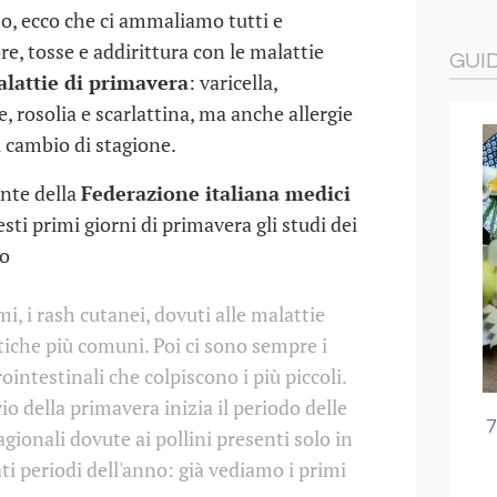
o, ecco che ci ammaliamo tutti e
e, tosse e addirittura con le malattie
GUI
lattie di primavera
: varicella,
e, rosolia e scarlattina, ma anche allergie
l cambio di stagione.
ente della
Federazione italiana medici
sti primi giorni di primavera gli studi dei
to
mi, i rash cutanei, dovuti alle malattie
iche più comuni. Poi ci sono sempre i
rointestinali che colpiscono i più piccoli.
vio della primavera inizia il periodo delle
I LUOGHI SPORCHI PER I
7 IDEE PER
tagionali dovute ai pollini presenti solo in
BAMBINI
SFIZIOS
i periodi dell'anno: già vediamo i primi