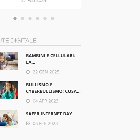
 FEB 2024
21 NOV 2017
TE DIGITALE
BAMBINI E CELLULARI:
LA...
22 GEN 2025
BULLISMO E
CYBERBULLISMO: COSA...
04 APR 2023
SAFER INTERNET DAY
06 FEB 2023