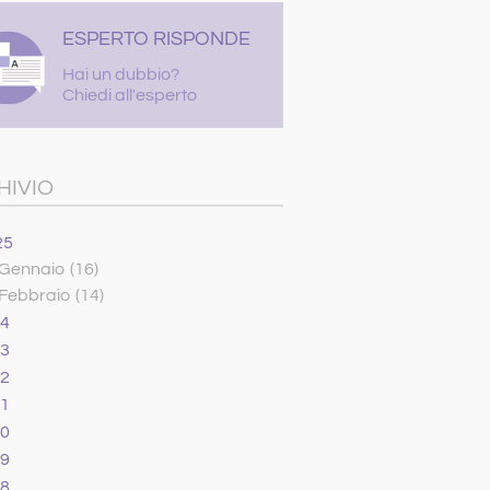
ESPERTO RISPONDE
Hai un dubbio?
Chiedi all'esperto
HIVIO
25
Gennaio
(16)
Febbraio
(14)
24
23
22
21
20
19
18