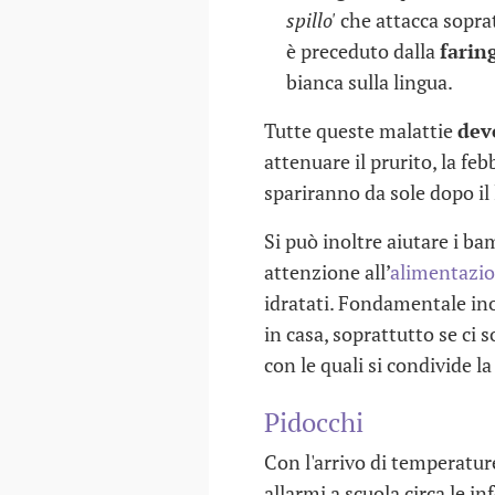
spillo'
che attacca soprat
è preceduto dalla
farin
bianca sulla lingua.
Tutte queste malattie
dev
attenuare il prurito, la febb
spariranno da sole dopo il
Si può inoltre aiutare i ba
attenzione all’
alimentazi
idratati. Fondamentale ino
in casa, soprattutto se ci s
con le quali si condivide la
Pidocchi
Con l'arrivo di temperatur
allarmi a scuola circa le i