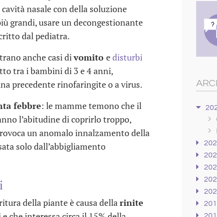
la cavità nasale con della soluzione
 più grandi, usare un decongestionante
ritto dal pediatra.
strano anche casi di
vomito
e
disturbi
tto tra i bambini di 3 e 4 anni,
ARC
na precedente rinofaringite o a virus.
nta febbre
: le mamme temono che il
20
no l’abitudine di coprirlo troppo,
 provoca un anomalo innalzamento della
20
ata solo dall’abbigliamento
20
20
20
i
20
oritura della piante è causa della
rinite
20
i e che interessa circa il 15% della
20