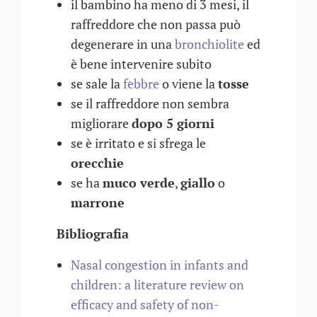
il bambino ha meno di 3 mesi, il
raffreddore che non passa può
degenerare in una
bronchiolite
ed
è bene intervenire subito
se sale la
febbre
o viene la
tosse
se il raffreddore non sembra
migliorare
dopo 5 giorni
se è irritato e si sfrega le
orecchie
se ha
muco verde
,
giallo
o
marrone
Bibliografia
Nasal congestion in infants and
children: a literature review on
efficacy and safety of non-