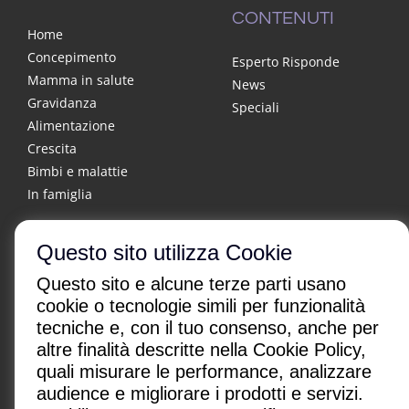
CONTENUTI
Home
Concepimento
Esperto Risponde
Mamma in salute
News
Gravidanza
Speciali
Alimentazione
Crescita
Bimbi e malattie
In famiglia
Questo sito utilizza Cookie
Questo sito e alcune terze parti usano
cookie o tecnologie simili per funzionalità
tecniche e, con il tuo consenso, anche per
altre finalità descritte nella Cookie Policy,
CHI SONO
|
CONTATTI
|
quali misurare le performance, analizzare
Condizioni di utilizzo
|
Policy Privacy
|
Advertising
audience e migliorare i prodotti e servizi.
Gestione cookie