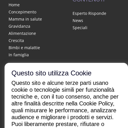
Home
Concepimento
Esperto Risponde
Mamma in salute
News
Gravidanza
Speciali
Alimentazione
Crescita
Bimbi e malattie
In famiglia
Questo sito utilizza Cookie
Questo sito e alcune terze parti usano
cookie o tecnologie simili per funzionalità
tecniche e, con il tuo consenso, anche per
altre finalità descritte nella Cookie Policy,
CHI SONO
|
CONTATTI
|
quali misurare le performance, analizzare
Condizioni di utilizzo
|
Policy Privacy
|
Advertising
audience e migliorare i prodotti e servizi.
Gestione cookie
Puoi liberamente prestare, rifiutare o