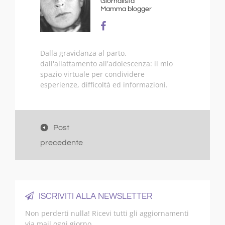
Giornalista
Mamma blogger
Dalla gravidanza al parto,
dall'allattamento all'adolescenza: il mio
spazio virtuale per condividere
esperienze, difficoltà ed informazioni.
Post
precedente
ISCRIVITI ALLA NEWSLETTER
Non perderti nulla! Ricevi tutti gli aggiornamenti
via mail ogni giorno