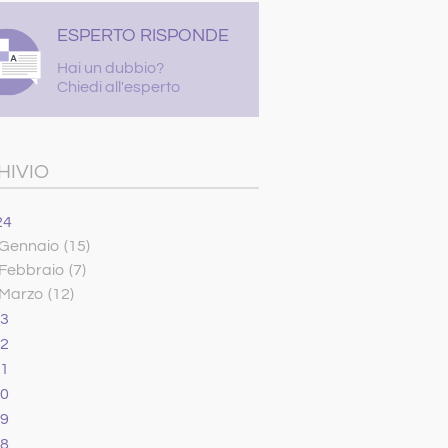
ESPERTO RISPONDE
Hai un dubbio?
Chiedi all'esperto
HIVIO
24
Gennaio
(15)
Febbraio
(7)
Marzo
(12)
23
22
21
20
19
18