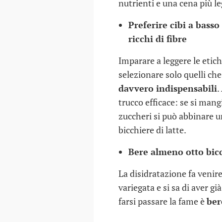
30 DIC 2016
nutrienti e una cena più le
Preferire cibi a basso
ricchi di fibre
Imparare a leggere le etic
selezionare solo quelli c
davvero indispensabili
.
trucco efficace: se si man
zuccheri si può abbinare 
bicchiere di latte.
Bere almeno otto bicc
La disidratazione fa venire
variegata e si sa di aver 
farsi passare la fame è
ber