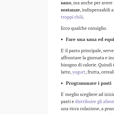
sano
, ma anche per avere
sostanze
, indispensabili
troppi chili
.
Ecco qualche consiglio.
Fare una sana ed equi
E' il pasto principale, serv
affrontare la giornata e in
bisogno di calorie. Quindi 
latte,
yogurt
, frutta, cerea
Programmare i pasti
E' meglio scegliere ad iniz
COME SCEGLIERE 
pasti e
distribuire gli ali
NIDO
una ricca colazione, a pra