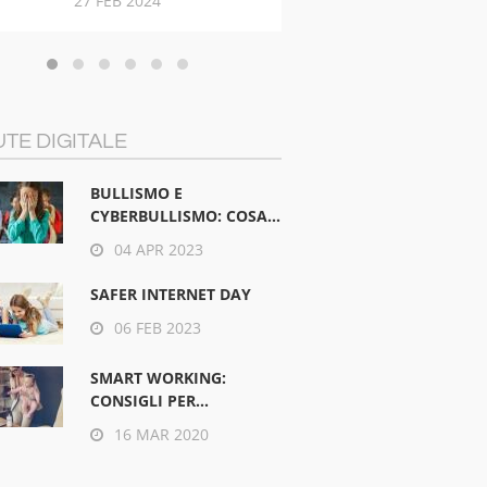
27 FEB 2024
21 NOV 201
TE DIGITALE
BULLISMO E
CYBERBULLISMO: COSA...
04 APR 2023
SAFER INTERNET DAY
06 FEB 2023
SMART WORKING:
CONSIGLI PER...
16 MAR 2020