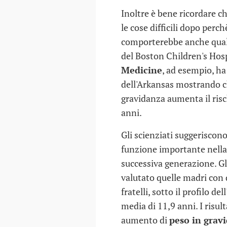
Inoltre è bene ricordare 
le cose difficili dopo perch
comporterebbe anche qualc
del Boston Children's Hosp
Medicine
, ad esempio, ha
dell'Arkansas mostrando c
gravidanza aumenta il risch
anni.
Gli scienziati suggeriscon
funzione importante nella
successiva generazione. Gli
valutato quelle madri con d
fratelli, sotto il profilo d
media di 11,9 anni. I risu
aumento di
peso in grav