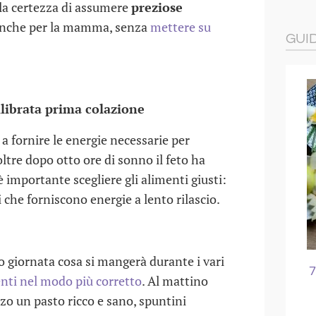
 la certezza di assumere
preziose
 anche per la mamma, senza
mettere su
GUI
librata prima colazione
e a fornire le energie necessarie per
oltre dopo otto ore di sonno il feto ha
è importante scegliere gli alimenti giusti:
li che forniscono energie a lento rilascio.
io giornata cosa si mangerà durante i vari
L'ASILO
I LUOGHI SPORCHI PER I
7
menti nel modo più corretto
. Al mattino
BAMBINI
nzo un pasto ricco e sano, spuntini