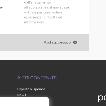
dall'allattamento
all'adolescenza: il mio spazio
er
virtuale per condividere
esperienze, difficoltà ed
informazioni.
Post successivo
ALTRI CONTENUTI
Esperto Risponde
News
Speciali