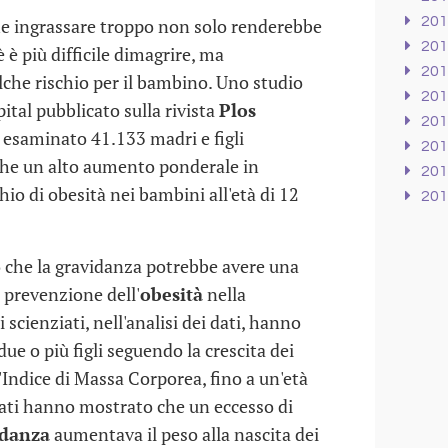
20
che ingrassare troppo non solo renderebbe
20
è è più difficile dimagrire, ma
20
he rischio per il bambino. Uno studio
20
ital pubblicato sulla rivista
Plos
20
esaminato 41.133 madri e figli
20
he un alto aumento ponderale in
20
io di obesità nei bambini all'età di 12
20
o che la gravidanza potrebbe avere una
 prevenzione dell'
obesità
nella
 scienziati, nell'analisi dei dati, hanno
ue o più figli seguendo la crescita dei
ell'Indice di Massa Corporea, fino a un'età
ltati hanno mostrato che un eccesso di
idanza
aumentava il peso alla nascita dei