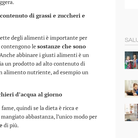
07 GIU 2016
ggera.
 contenuto di grassi e zuccheri e
hette degli alimenti è importante per
SALU
he contengono le
sostanze che sono
 Anche abbinare i giusti alimenti è un
gia un prodotto ad alto contenuto di
un alimento nutriente, ad esempio un
hieri d’acqua al giorno
 fame, quindi se la dieta è ricca e
già mangiato abbastanza, l’unico modo per
e
di più.