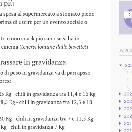
n più
 la spesa al supermercato a stomaco pieno
prima di uscire per un evento sociale o
to o uno snack più sano se si ha in
 cinema (
tenersi lontane dalle buvette!
)
ARC
rassare in gravidanza
20
 di peso in gravidanza va di pari apsso
orea:
 Kg - chili in gravidanza tra 11,4 e 16 Kg
20
8,5 Kg - chili in gravidanza tra 12,5 e 18
20
20
20
0 Kg - chili in gravidanza tra 7 e 11,5 Kg
20
Kg - chili in gravidanza 7 Kg
20