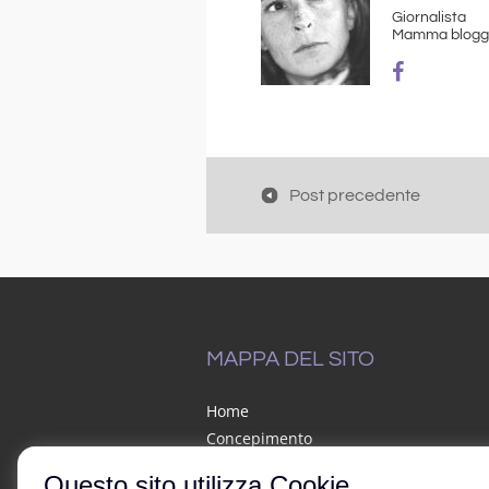
Giornalista
Mamma blogg
Post precedente
MAPPA DEL SITO
Home
Concepimento
Mamma in salute
Questo sito utilizza Cookie